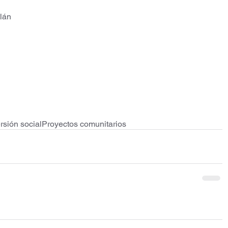
tlán
rsión social
Proyectos comunitarios