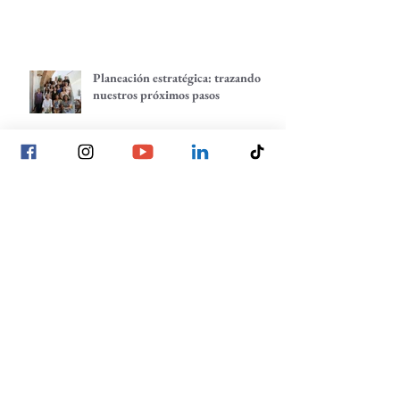
Planeación estratégica: trazando
nuestros próximos pasos
La voz de las juventudes: reflexiones,
inquietudes y aprendizajes desde
nuestra red.
Lo individual suma, lo comunitario
multiplica