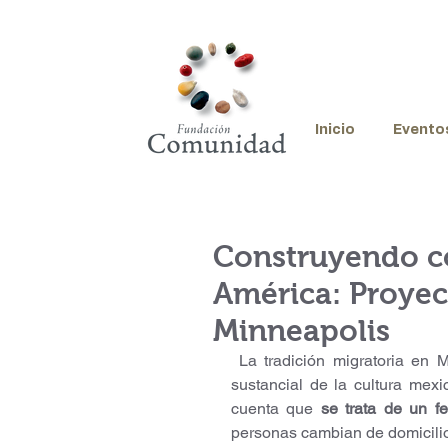
Inicio
Evento
Construyendo c
América: Proyec
Minneapolis
 La tradición migratoria en México, no sólo no es nueva, sino que ha formado parte 
sustancial de la cultura me
cuenta que 
se trata de un 
personas cambian de domicilio,