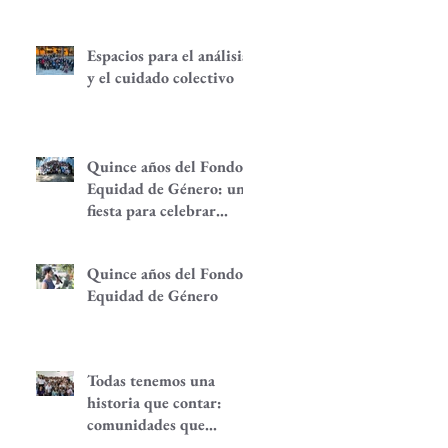
Espacios para el análisis
y el cuidado colectivo
Quince años del Fondo
Equidad de Género: una
fiesta para celebrar
redes de
empoderamiento de
Quince años del Fondo
mujeres y alternativas
Equidad de Género
económicas
Todas tenemos una
historia que contar:
comunidades que
despiertan