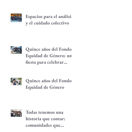
Espacios para el análisis
y el cuidado colectivo
Quince años del Fondo
Equidad de Género: una
fiesta para celebrar
redes de
empoderamiento de
Quince años del Fondo
mujeres y alternativas
Equidad de Género
económicas
Todas tenemos una
historia que contar:
comunidades que
despiertan