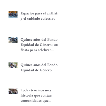
Espacios para el análisis
y el cuidado colectivo
Quince años del Fondo
Equidad de Género: una
fiesta para celebrar
redes de
empoderamiento de
Quince años del Fondo
mujeres y alternativas
Equidad de Género
económicas
Todas tenemos una
historia que contar:
comunidades que
despiertan