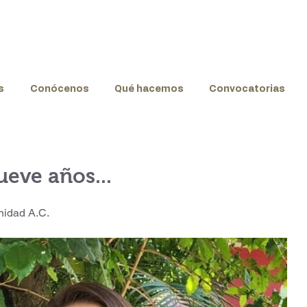
s
Conócenos
Qué hacemos
Convocatorias
eve años...
nidad A.C.