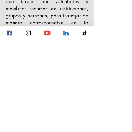
que busca unir voluntades y
movilizar recursos de instituciones,
grupos y personas, para trabajar de
manera corresponsable en la
construcción de formas solidarias,
autogestivas y sostenibles de vida
comunitaria en el Estado de
Morelos.
¡Tenemos 28 años trabajando
por el desarrollo comunitario en
Morelos!
Revisa nuestros últimos informes anuales
Informe de Actividades 2024