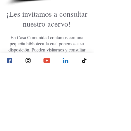
¡Les invitamos a consultar
nuestro acervo!
En Casa Comunidad contamos con una
pequeña biblioteca la cual ponemos a su
disposición. Pueden visitarnos y consultar
los títulos que tenemos.
Dirección:
Teléfono:
01 777 314 18 41
Rufino Tamayo 62, Poblado de
01 777 310 12 05
Acapantzingo, 62440
Cuernavaca, Morelos, México
Email:
fundacion@comunidad.org.mx
AVISO DE
PRIVACIDAD