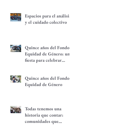
Espacios para el análisis
y el cuidado colectivo
Quince años del Fondo
Equidad de Género: una
fiesta para celebrar
redes de
empoderamiento de
Quince años del Fondo
mujeres y alternativas
Equidad de Género
económicas
Todas tenemos una
historia que contar:
comunidades que
despiertan