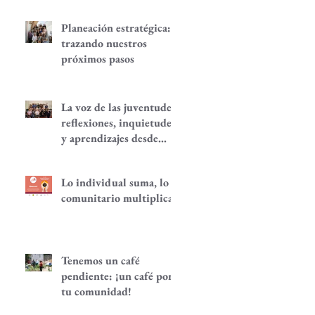
Planeación estratégica:
trazando nuestros
próximos pasos
La voz de las juventudes:
reflexiones, inquietudes
y aprendizajes desde
nuestra red.
Lo individual suma, lo
comunitario multiplica
Tenemos un café
pendiente: ¡un café por
tu comunidad!