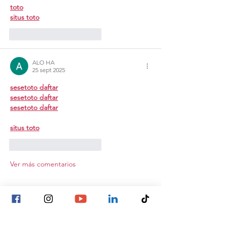
toto
situs toto
Me gusta
Reaccionar
ALO HA
25 sept 2025
sesetoto daftar
sesetoto daftar
sesetoto daftar
situs toto
Me gusta
Reaccionar
Ver más comentarios
Publicaciones
recientes