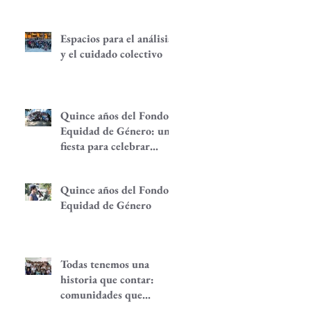
Espacios para el análisis
y el cuidado colectivo
Quince años del Fondo
Equidad de Género: una
fiesta para celebrar
redes de
empoderamiento de
Quince años del Fondo
mujeres y alternativas
Equidad de Género
económicas
Todas tenemos una
historia que contar:
comunidades que
despiertan