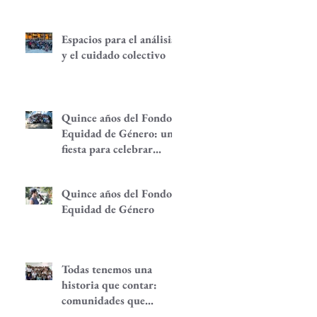
Espacios para el análisis
y el cuidado colectivo
Quince años del Fondo
Equidad de Género: una
fiesta para celebrar
redes de
empoderamiento de
Quince años del Fondo
mujeres y alternativas
Equidad de Género
económicas
Todas tenemos una
historia que contar:
comunidades que
despiertan