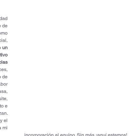
dad 
e de 
omo 
ial, 
o 
un 
tivo 
cias 
es, 
 de 
abor 
sa, 
ite, 
to e 
zan. 
y el 
 mi 
incorporación al equipo. Sin más ¡aquí estamos!