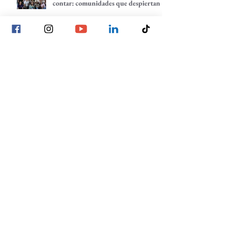
contar: comunidades que despiertan
Planeación estratégica: trazando
nuestros próximos pasos
La voz de las juventudes: reflexiones,
inquietudes y aprendizajes desde
nuestra red.
Lo individual suma, lo comunitario
multiplica