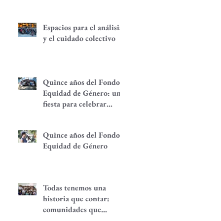
Espacios para el análisis
y el cuidado colectivo
Quince años del Fondo
Equidad de Género: una
fiesta para celebrar
redes de
empoderamiento de
Quince años del Fondo
mujeres y alternativas
Equidad de Género
económicas
Todas tenemos una
historia que contar:
comunidades que
despiertan