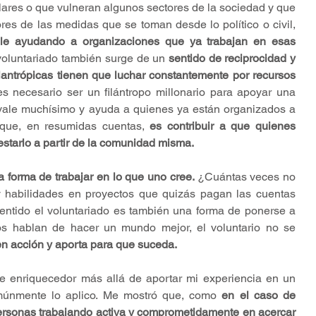
ares o que vulneran algunos sectores de la sociedad y que 
es de las medidas que se toman desde lo político o civil, 
ble ayudando a organizaciones que ya trabajan en esas 
voluntariado también surge de un 
sentido de reciprocidad y 
lantrópicas tienen que luchar constantemente por recursos 
s necesario ser un filántropo millonario para apoyar una 
l vale muchísimo y ayuda a quienes ya están organizados a 
a que, en resumidas cuentas, 
es contribuir a que quienes 
starlo a partir de la comunidad misma. 
 forma de trabajar en lo que uno cree. 
¿Cuántas veces no 
y habilidades en proyectos que quizás pagan las cuentas 
ntido el voluntariado es también una forma de ponerse a 
 hablan de hacer un mundo mejor, el voluntario no se 
 en acción y aporta para que suceda.
e enriquecedor más allá de aportar mi experiencia en un 
omúnmente lo aplico. Me mostró que, como 
en el caso de 
sonas trabajando activa y comprometidamente en acercar 