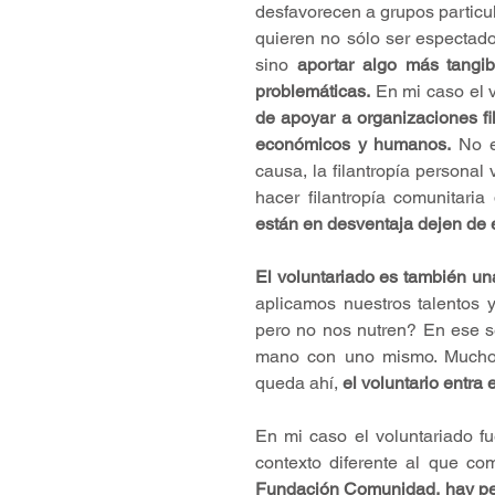
desfavorecen a grupos particul
quieren no sólo ser espectador
sino 
aportar algo más tangi
problemáticas.
 En mi caso el 
de apoyar a organizaciones fi
económicos y humanos.
 No e
causa, la filantropía persona
hacer filantropía comunitari
están en desventaja dejen de e
El voluntariado es también una
aplicamos nuestros talentos 
pero no nos nutren? En ese se
mano con uno mismo. Muchos
queda ahí, 
el voluntario entra
En mi caso el voluntariado fu
contexto diferente al que c
Fundación Comunidad, hay per