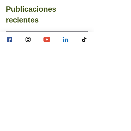
Publicaciones
recientes
Experiencias de LAB3
Espacios para el análisis y el cuidado
colectivo
Quince años del Fondo Equidad de
Género: una fiesta para celebrar redes
de empoderamiento de mujeres y