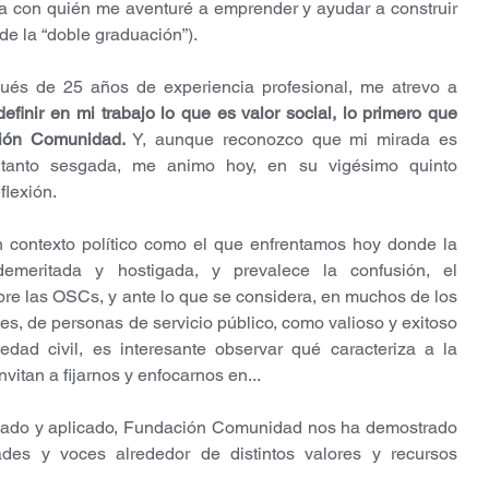
ia con quién me aventuré a emprender y ayudar a construir 
 de la “doble graduación”). 
ués de 25 años de experiencia profesional, me atrevo a 
finir en mi trabajo lo que es valor social, lo primero que 
ión Comunidad. 
Y, aunque reconozco que mi mirada es 
r tanto sesgada, me animo hoy, en su vigésimo quinto 
flexión. 
 contexto político como el que enfrentamos hoy donde la 
emeritada y hostigada, y prevalece la confusión, el 
bre las OSCs, y ante lo que se considera, en muchos de los 
s, de personas de servicio público, como valioso y exitoso 
dad civil, es interesante observar qué caracteriza a la 
vitan a fijarnos y enfocarnos en...
udado y aplicado, Fundación Comunidad nos ha demostrado 
ades y voces alrededor de distintos valores y recursos 