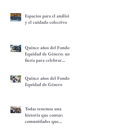
Espacios para el análisis
y el cuidado colectivo
Quince años del Fondo
Equidad de Género: una
fiesta para celebrar
redes de
empoderamiento de
Quince años del Fondo
mujeres y alternativas
Equidad de Género
económicas
Todas tenemos una
historia que contar:
comunidades que
despiertan