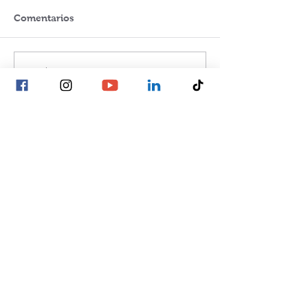
Comentarios
Escribir un comentario...
Publicaciones
recientes
Experiencias de LAB3
Espacios para el análisis y el cuidado