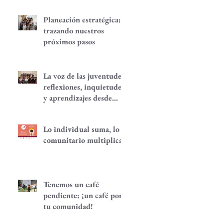
Planeación estratégica:
trazando nuestros
próximos pasos
La voz de las juventudes:
reflexiones, inquietudes
y aprendizajes desde
nuestra red.
Lo individual suma, lo
comunitario multiplica
Tenemos un café
pendiente: ¡un café por
tu comunidad!