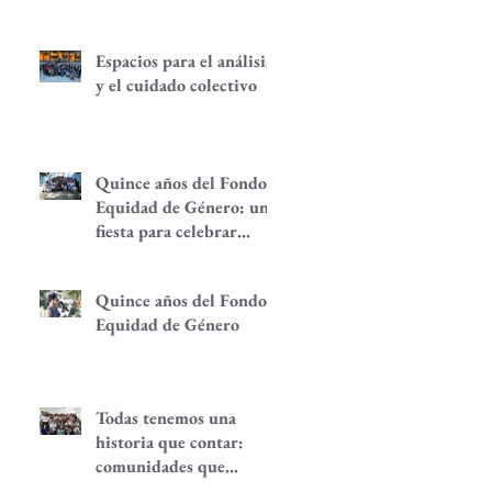
Espacios para el análisis
y el cuidado colectivo
Quince años del Fondo
Equidad de Género: una
fiesta para celebrar
redes de
empoderamiento de
Quince años del Fondo
mujeres y alternativas
Equidad de Género
económicas
Todas tenemos una
historia que contar:
comunidades que
despiertan