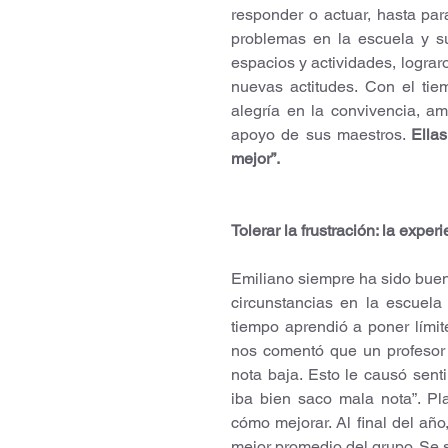
responder o actuar, hasta par
problemas en la escuela y su
espacios y actividades, lograr
nuevas actitudes. Con el tie
alegría en la convivencia, am
apoyo de sus maestros. 
Ella
mejor”.
Tolerar la frustración: la expe
Emiliano siempre ha sido bue
circunstancias en la escuela
tiempo aprendió a poner límit
nos comentó que un profesor y
nota baja. Esto le causó sent
iba bien saco mala nota”. Pla
cómo mejorar. Al final del añ
mejor promedio del grupo. Se si