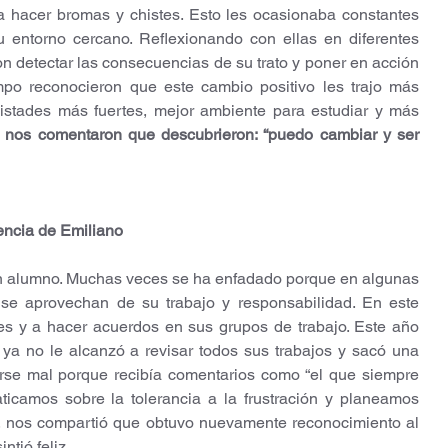
a hacer bromas y chistes. Esto les ocasionaba constantes 
 entorno cercano. Reflexionando con ellas en diferentes 
on detectar las consecuencias de su trato y poner en acción 
mpo reconocieron que este cambio positivo les trajo más 
istades más fuertes, mejor ambiente para estudiar y más 
s nos comentaron que descubrieron: “puedo cambiar y ser 
riencia de Emiliano
n alumno. Muchas veces se ha enfadado porque en algunas 
 se aprovechan de su trabajo y responsabilidad. En este 
es y a hacer acuerdos en sus grupos de trabajo. Este año 
a no le alcanzó a revisar todos sus trabajos y sacó una 
irse mal porque recibía comentarios como “el que siempre 
ticamos sobre la tolerancia a la frustración y planeamos 
o, nos compartió que obtuvo nuevamente reconocimiento al 
ntió feliz.