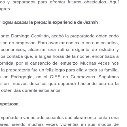
dos y preparados para afrontar futuros obstáculos. Aquí 
ogros.
 lograr acabar la prepa: la experiencia de Jazmín
nto Domingo Ocotitlán, acabó la preparatoria obteniendo 
ación de empresas. Para avanzar con éxito en sus estudios, 
 económicos, alcanzar una rutina exigente de estudio y 
os contaba que, a largas horas de la noche, encontraba a 
ormida, por el cansancio del esfuerzo. Muchas veces nos 
a preparatoria fue un feliz logro para ella y toda su familia. 
ura en Pedagogía, en el CIES de Cuernavaca. Seguimos 
 en  nuevos desafíos que superará haciendo uso de la 
 obtenidas durante estos años.
espetuosa
pañado a varias adolescentes que claramente tenían una 
 pares, siendo muchas veces violentas en sus modos de 