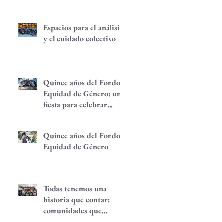
Espacios para el análisis
y el cuidado colectivo
Quince años del Fondo
Equidad de Género: una
fiesta para celebrar
redes de
empoderamiento de
Quince años del Fondo
mujeres y alternativas
Equidad de Género
económicas
Todas tenemos una
historia que contar:
comunidades que
despiertan