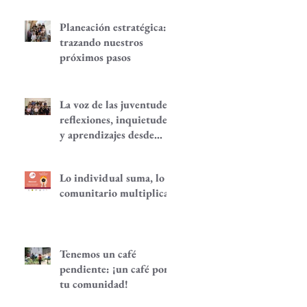
Planeación estratégica:
trazando nuestros
próximos pasos
La voz de las juventudes:
reflexiones, inquietudes
y aprendizajes desde
nuestra red.
Lo individual suma, lo
comunitario multiplica
Tenemos un café
pendiente: ¡un café por
tu comunidad!