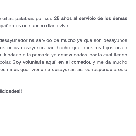
ncillas palabras por sus 
25 años al servicio de los demás
añarnos en nuestro diario vivir. 
 desayunador ha servido de mucho ya que son desayunos 
cos estos desayunos han hecho que nuestros hijos estén 
l kínder o a la primaria ya desayunados, por lo cual tienen 
olar. S
oy voluntaria aquí, en el comedor, 
y me da mucho 
los niños que  vienen a desayunar, así correspondo a este 
licidades!!