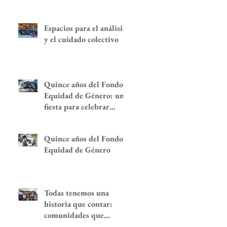
Espacios para el análisis
y el cuidado colectivo
Quince años del Fondo
Equidad de Género: una
fiesta para celebrar
redes de
empoderamiento de
Quince años del Fondo
mujeres y alternativas
Equidad de Género
económicas
Todas tenemos una
historia que contar:
comunidades que
despiertan