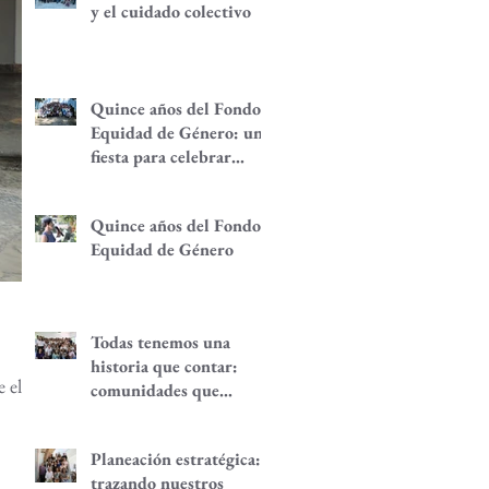
y el cuidado colectivo
Quince años del Fondo
Equidad de Género: una
fiesta para celebrar
redes de
empoderamiento de
Quince años del Fondo
mujeres y alternativas
Equidad de Género
económicas
Todas tenemos una
historia que contar:
 el
comunidades que
despiertan
Planeación estratégica:
trazando nuestros