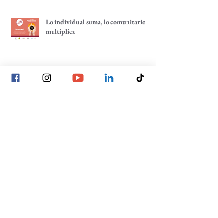
Lo individual suma, lo comunitario
multiplica
Tenemos un café pendiente: ¡un café
por tu comunidad!
La construcción de las decisiones
comunitarias, un enfoque hacia la
participación comunitaria
Archivo