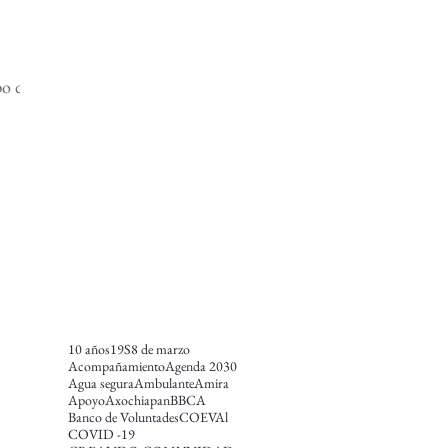
10 años
19S
8 de marzo
Acompañamiento
Agenda 2030
Agua segura
Ambulante
Amira
Apoyo
Axochiapan
BBCA
Banco de Voluntades
COEVAl
COVID -19