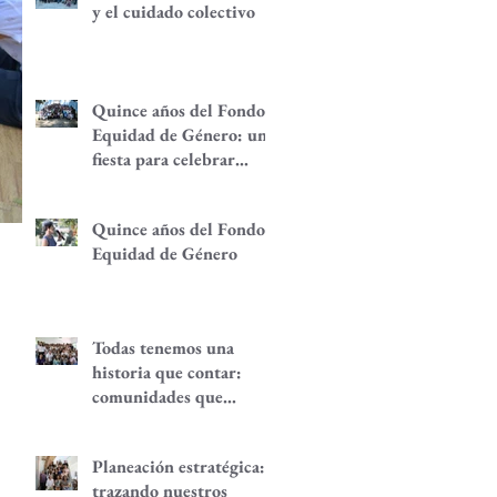
y el cuidado colectivo
Quince años del Fondo
Equidad de Género: una
fiesta para celebrar
redes de
empoderamiento de
Quince años del Fondo
mujeres y alternativas
Equidad de Género
económicas
Todas tenemos una
historia que contar:
comunidades que
despiertan
Planeación estratégica:
trazando nuestros