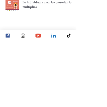
Lo individual suma, lo comunitario
multiplica
Tenemos un café pendiente: ¡un café
por tu comunidad!
La construcción de las decisiones
comunitarias, un enfoque hacia la
participación comunitaria
Archivo