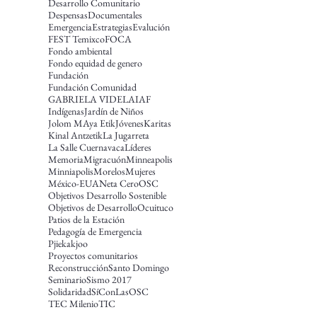
Desarrollo Comunitario
Despensas
Documentales
Emergencia
Estrategias
Evalución
FEST Temixco
FOCA
Fondo ambiental
Fondo equidad de genero
Fundación
Fundación Comunidad
GABRIELA VIDELA
IAF
Indígenas
Jardín de Niños
Jolom MAya Etik
Jóvenes
Karitas
Kinal Antzetik
La Jugarreta
La Salle Cuernavaca
Líderes
Memoria
Migracuón
Minneapolis
Minniapolis
Morelos
Mujeres
México-EUA
Neta Cero
OSC
Objetivos Desarrollo Sostenible
Objetivos de Desarrollo
Ocuituco
Patios de la Estación
Pedagogía de Emergencia
Pjiekakjoo
Proyectos comunitarios
Reconstrucción
Santo Domingo
Seminario
Sismo 2017
Solidaridad
SíConLasOSC
TEC Milenio
TIC