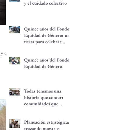
y el cuidado colectivo
Quince años del Fondo
Equidad de Género: una
fiesta para celebrar
redes de
 y que
empoderamiento de
Quince años del Fondo
mujeres y alternativas
Equidad de Género
económicas
Todas tenemos una
historia que contar:
comunidades que
despiertan
Planeación estratégica:
trazando nuestros