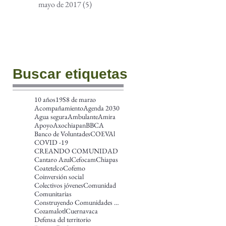
mayo de 2017
(5)
5 entradas
Buscar etiquetas
10 años
19S
8 de marzo
Acompañamiento
Agenda 2030
Agua segura
Ambulante
Amira
Apoyo
Axochiapan
BBCA
Banco de Voluntades
COEVAl
COVID -19
CREANDO COMUNIDAD
Cantaro Azul
Cefocam
Chiapas
Coatetelco
Cofemo
Coinversión social
Colectivos jóvenes
Comunidad
Comunitarias
Construyendo Comunidades más amplias en las Améric
Cozamalotl
Cuernavaca
Defensa del territorio