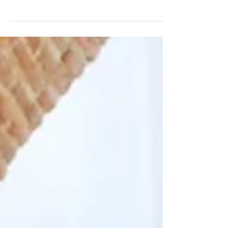
de Género Este año, como parte de la
celebración del XV aniversario del Fondo
Equidad de...