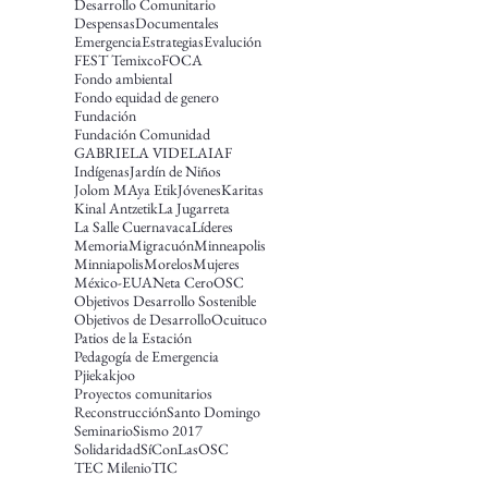
Desarrollo Comunitario
Despensas
Documentales
Emergencia
Estrategias
Evalución
FEST Temixco
FOCA
Fondo ambiental
Fondo equidad de genero
Fundación
Fundación Comunidad
GABRIELA VIDELA
IAF
Indígenas
Jardín de Niños
Jolom MAya Etik
Jóvenes
Karitas
Kinal Antzetik
La Jugarreta
La Salle Cuernavaca
Líderes
Memoria
Migracuón
Minneapolis
Minniapolis
Morelos
Mujeres
México-EUA
Neta Cero
OSC
Objetivos Desarrollo Sostenible
Objetivos de Desarrollo
Ocuituco
Patios de la Estación
Pedagogía de Emergencia
Pjiekakjoo
Proyectos comunitarios
Reconstrucción
Santo Domingo
Seminario
Sismo 2017
Solidaridad
SíConLasOSC
TEC Milenio
TIC