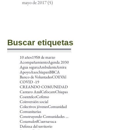
mayo de 2017
(5)
5 entradas
Buscar etiquetas
10 años
19S
8 de marzo
Acompañamiento
Agenda 2030
Agua segura
Ambulante
Amira
Apoyo
Axochiapan
BBCA
Banco de Voluntades
COEVAl
COVID -19
CREANDO COMUNIDAD
Cantaro Azul
Cefocam
Chiapas
Coatetelco
Cofemo
Coinversión social
Colectivos jóvenes
Comunidad
Comunitarias
Construyendo Comunidades más amplias en las Améric
Cozamalotl
Cuernavaca
Defensa del territorio