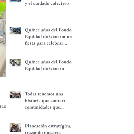
y el cuidado colectivo
Quince años del Fondo
Equidad de Género: una
fiesta para celebrar
redes de
empoderamiento de
Quince años del Fondo
mujeres y alternativas
Equidad de Género
económicas
Todas tenemos una
historia que contar:
gran
comunidades que
despiertan
Planeación estratégica:
trazando nuestros