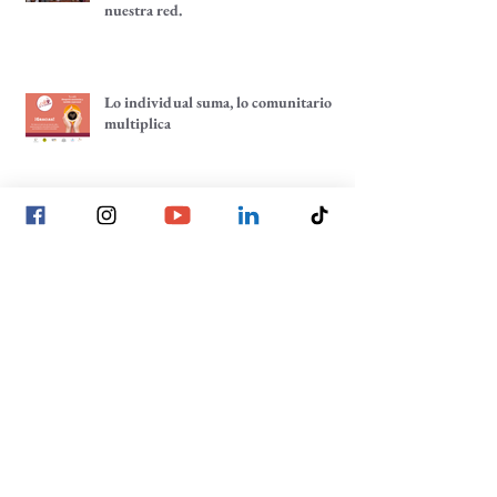
La voz de las juventudes: reflexiones,
inquietudes y aprendizajes desde
nuestra red.
Lo individual suma, lo comunitario
multiplica
Tenemos un café pendiente: ¡un café
por tu comunidad!
La construcción de las decisiones
comunitarias, un enfoque hacia la
participación comunitaria