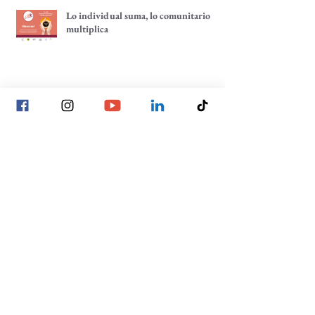
Lo individual suma, lo comunitario
multiplica
Tenemos un café pendiente: ¡un café
por tu comunidad!
La construcción de las decisiones
comunitarias, un enfoque hacia la
participación comunitaria
Archivo