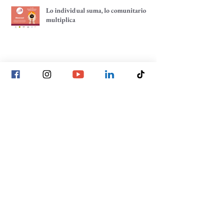
Lo individual suma, lo comunitario
multiplica
Tenemos un café pendiente: ¡un café
por tu comunidad!
La construcción de las decisiones
comunitarias, un enfoque hacia la
participación comunitaria
Archivo