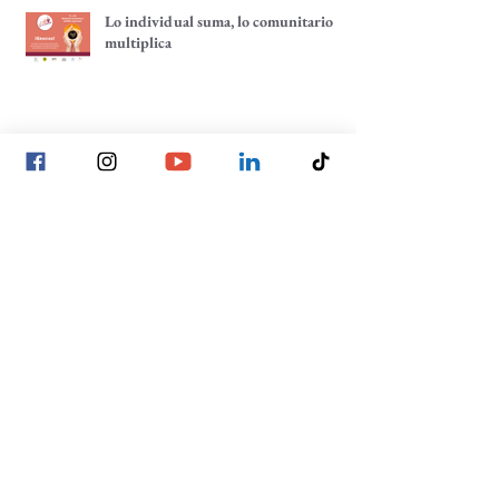
Lo individual suma, lo comunitario
multiplica
Tenemos un café pendiente: ¡un café
por tu comunidad!
La construcción de las decisiones
comunitarias, un enfoque hacia la
participación comunitaria
Archivo