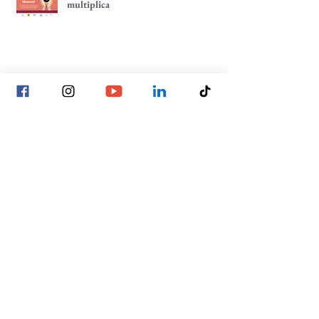
Lo individual suma, lo comunitario
multiplica
Tenemos un café pendiente: ¡un café
por tu comunidad!
La construcción de las decisiones
comunitarias, un enfoque hacia la
participación comunitaria
Archivo