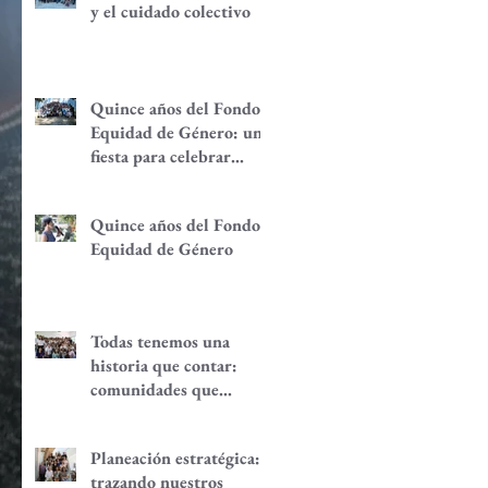
y el cuidado colectivo
Quince años del Fondo
Equidad de Género: una
fiesta para celebrar
redes de
empoderamiento de
Quince años del Fondo
mujeres y alternativas
Equidad de Género
económicas
Todas tenemos una
historia que contar:
comunidades que
despiertan
Planeación estratégica:
trazando nuestros