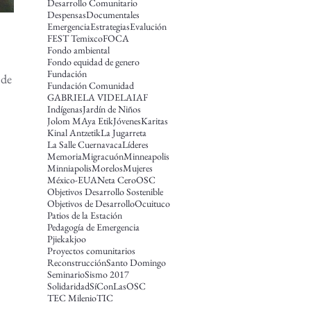
Desarrollo Comunitario
Despensas
Documentales
Emergencia
Estrategias
Evalución
FEST Temixco
FOCA
Fondo ambiental
Fondo equidad de genero
Fundación
 de
Fundación Comunidad
GABRIELA VIDELA
IAF
Indígenas
Jardín de Niños
Jolom MAya Etik
Jóvenes
Karitas
Kinal Antzetik
La Jugarreta
La Salle Cuernavaca
Líderes
Memoria
Migracuón
Minneapolis
Minniapolis
Morelos
Mujeres
México-EUA
Neta Cero
OSC
Objetivos Desarrollo Sostenible
Objetivos de Desarrollo
Ocuituco
Patios de la Estación
Pedagogía de Emergencia
Pjiekakjoo
Proyectos comunitarios
Reconstrucción
Santo Domingo
Seminario
Sismo 2017
Solidaridad
SíConLasOSC
TEC Milenio
TIC