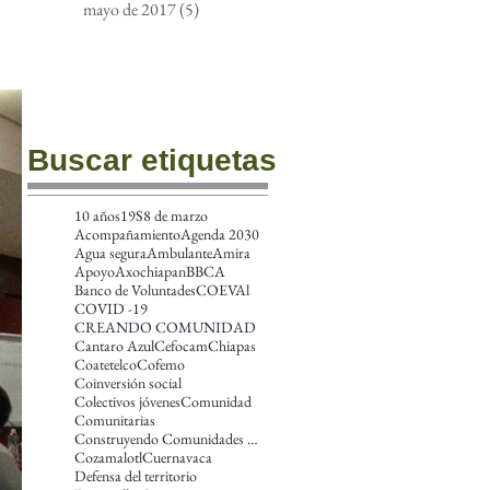
mayo de 2017
(5)
5 entradas
Buscar etiquetas
10 años
19S
8 de marzo
Acompañamiento
Agenda 2030
Agua segura
Ambulante
Amira
Apoyo
Axochiapan
BBCA
Banco de Voluntades
COEVAl
COVID -19
CREANDO COMUNIDAD
Cantaro Azul
Cefocam
Chiapas
Coatetelco
Cofemo
Coinversión social
Colectivos jóvenes
Comunidad
Comunitarias
Construyendo Comunidades más amplias en las Améric
Cozamalotl
Cuernavaca
Defensa del territorio